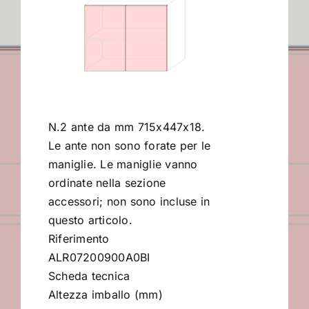
Contract
I Consigli dell’Esperto
N.2 ante da mm 715x447x18.
Lavora con Noi
Le ante non sono forate per le
maniglie. Le maniglie vanno
Contatti
ordinate nella sezione
accessori; non sono incluse in
questo articolo.
Riferimento
ALR07200900A0BI
Scheda tecnica
Altezza imballo (mm)