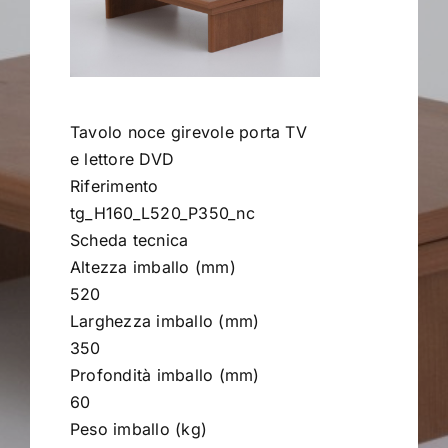
Contract
I Consigli dell’Esperto
Tavolo noce girevole porta TV
e lettore DVD
Riferimento
Lavora con Noi
tg_H160_L520_P350_nc
Scheda tecnica
Contatti
Altezza imballo (mm)
520
Larghezza imballo (mm)
350
Profondità imballo (mm)
60
Peso imballo (kg)