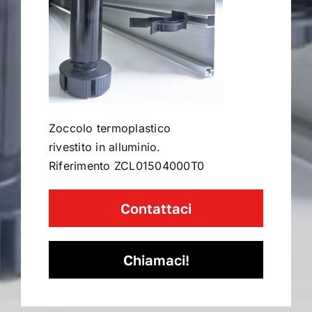
Contract
I Consigli dell’Esperto
Zoccolo termoplastico
Lavora con Noi
rivestito in alluminio.
Riferimento ZCL01504000T0
Contatti
Contattaci
Chiamaci!