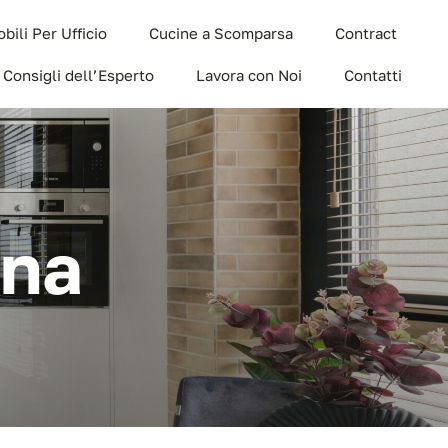
bili Per Ufficio
Cucine a Scomparsa
Contract
I Consigli dell’Esperto
Lavora con Noi
Contatti
ina