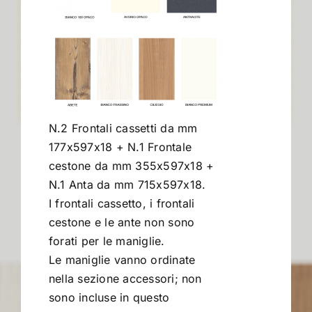
Contract
I Consigli dell’Esperto
N.2 Frontali cassetti da mm
Lavora con Noi
177x597x18 + N.1 Frontale
cestone da mm 355x597x18 +
Contatti
N.1 Anta da mm 715x597x18.
I frontali cassetto, i frontali
cestone e le ante non sono
forati per le maniglie.
Le maniglie vanno ordinate
nella sezione accessori; non
sono incluse in questo