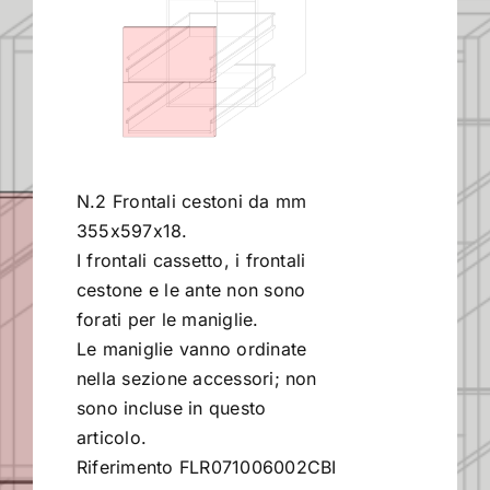
Contract
I Consigli dell’Esperto
N.2 Frontali cestoni da mm
Lavora con Noi
355x597x18.
I frontali cassetto, i frontali
Contatti
cestone e le ante non sono
forati per le maniglie.
Le maniglie vanno ordinate
nella sezione accessori; non
sono incluse in questo
articolo.
Riferimento FLR071006002CBI