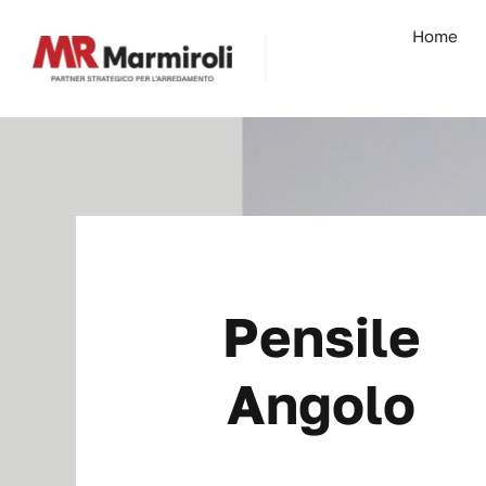
Salta
Home
al
contenuto
Pensile
Angolo