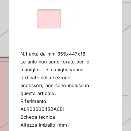
Contract
I Consigli dell’Esperto
N.1 anta da mm 355x447x18.
Lavora con Noi
Le ante non sono forate per le
maniglie. Le maniglie vanno
Contatti
ordinate nella sezione
accessori; non sono incluse in
questo articolo.
Riferimento
ALR03600450A0BI
Scheda tecnica
Altezza imballo (mm)