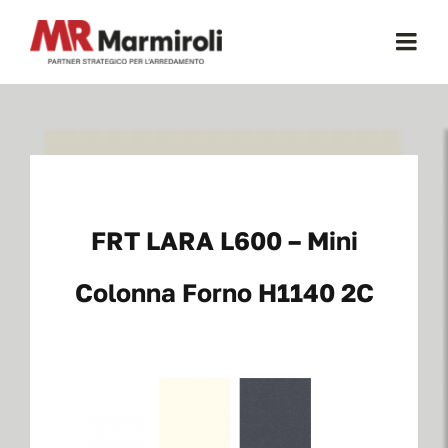
Salta
al
Togg
contenuto
Navi
Home
Chi Siamo
FRT LARA L600 – Mini
Certificazioni
Colonna Forno H1140 2C
Mobili Per Cucina
Mobili Per Ufficio
Cucine a Scomparsa