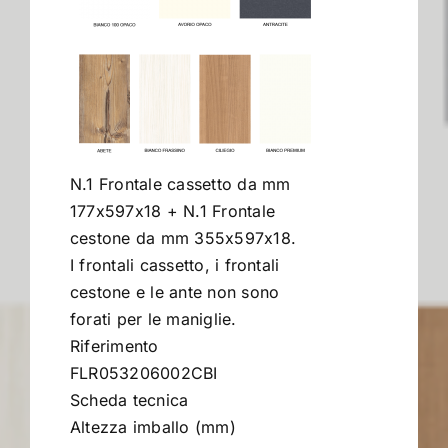
Contract
I Consigli dell’Esperto
N.1 Frontale cassetto da mm
Lavora con Noi
177x597x18 + N.1 Frontale
cestone da mm 355x597x18.
Contatti
I frontali cassetto, i frontali
cestone e le ante non sono
forati per le maniglie.
Riferimento
FLR053206002CBI
Scheda tecnica
Altezza imballo (mm)