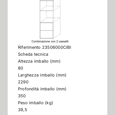
Contract
I Consigli dell’Esperto
Riferimento 23506000CIBI
Lavora con Noi
Scheda tecnica
Altezza imballo (mm)
Contatti
80
Larghezza imballo (mm)
2290
Profondità imballo (mm)
350
Peso imballo (kg)
39,5