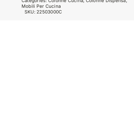
Categories:
Colonne Cucina
,
Colonne Dispensa
,
Mobili Per Cucina
SKU:
22503000C