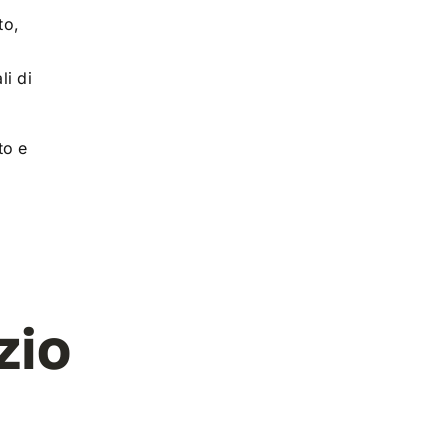
to,
li di
to e
zio