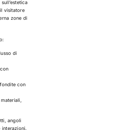
sull’estetica
l visitatore
terna zone di
o:
flusso di
 con
fondite con
materiali,
ti, angoli
 interazioni.