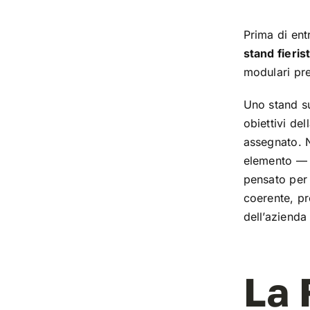
Prima di ent
stand fieris
modulari pr
Uno stand su
obiettivi del
assegnato. 
elemento — d
pensato per 
coerente, pr
dell’azienda
La 