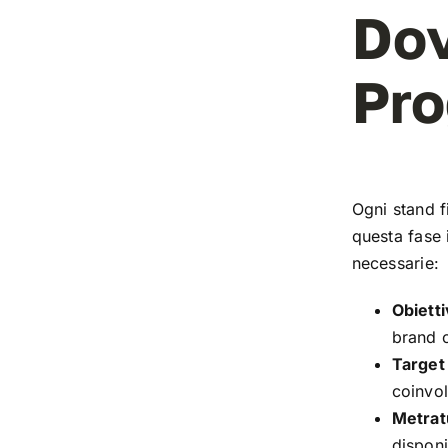
Dov
Pro
Ogni stand f
questa fase 
necessarie:
Obietti
brand o
Target 
coinvo
Metrat
disponi