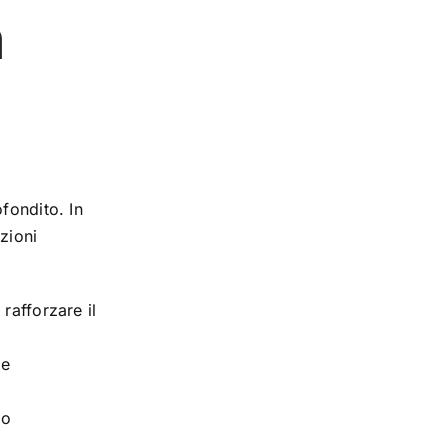
n
fondito. In
zioni
 rafforzare il
 e
io