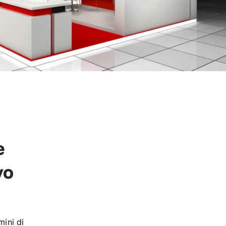
e
vo
mini di