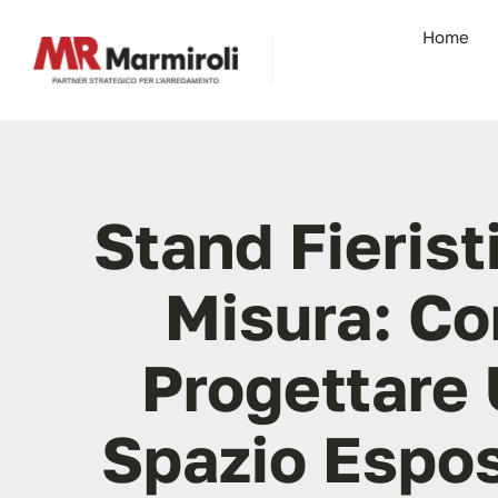
Salta
Home
al
contenuto
Stand Fierist
Misura: C
Progettare
Spazio Espos