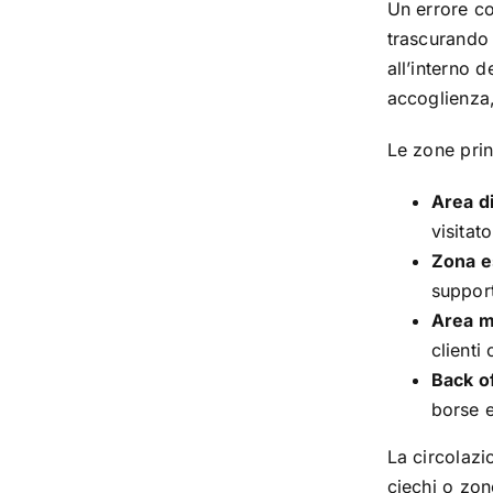
Un errore co
trascurando l
all’interno 
accoglienza,
Le zone prin
Area d
visitat
Zona e
support
Area m
clienti
Back of
borse e
La circolazi
ciechi o zon