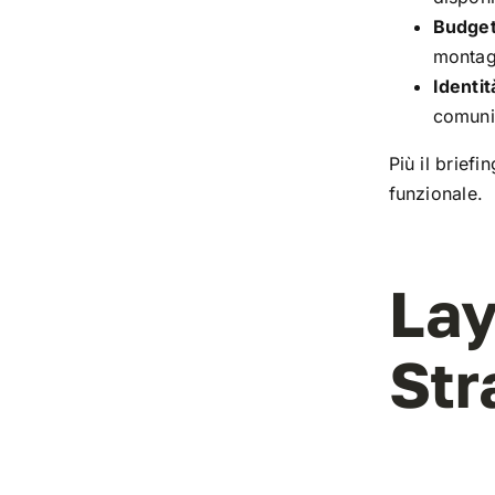
Budget
montag
Identit
comunic
Più il briefi
funzionale.
Lay
Str