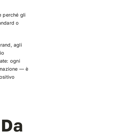
e perché gli
tandard o
rand, agli
io
ate: ogni
minazione — è
ositivo
 Da