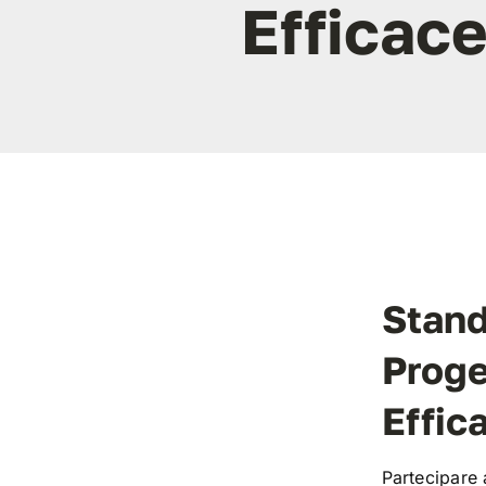
Efficac
Stand
Proge
Effic
Partecipare a