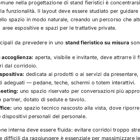
mune nella progettazione di stand fieristici è concentrarsi 
a funzionalità. Il layout deve essere studiato per guidare i
dello spazio in modo naturale, creando un percorso che al
 aree espositive e spazi per le trattative private.
cipali da prevedere in uno
stand fieristico su misura
son
i accoglienza:
aperta, visibile e invitante, deve attrarre il 
ori dal corridoio.
spositiva:
dedicata ai prodotti o ai servizi da presentare,
i adeguati — pedane, teche, schermi o totem interattivi.
eeting:
uno spazio riservato per conversazioni più appro
 o partner, dotato di sedute e tavolo.
fice:
uno spazio tecnico nascosto alla vista, dove riporre 
 dispositivi personali del personale.
one interna deve essere fluida: evitare corridoi troppo stret
e difficili da raggiungere è essenziale per massimizzare le