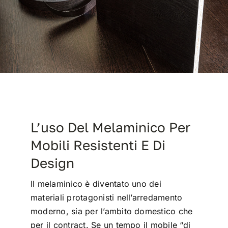
Contract
I Consigli dell’Esperto
Lavora con Noi
L’uso Del Melaminico Per
Contatti
Mobili Resistenti E Di
Design
Il melaminico è diventato uno dei
materiali protagonisti nell’arredamento
moderno, sia per l’ambito domestico che
per il contract. Se un tempo il mobile “di