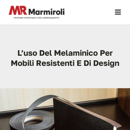
Salta
al
Togg
contenuto
Navi
Home
L’uso Del Melaminico Per
Chi Siamo
Mobili Resistenti E Di Design
Certificazioni
Mobili Per Cucina
Mobili Per Ufficio
Cucine a Scomparsa