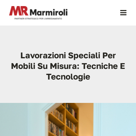
Salta
al
Togg
contenuto
Navi
Home
Lavorazioni Speciali Per
Chi Siamo
Mobili Su Misura: Tecniche E
Certificazioni
Tecnologie
Mobili Per Cucina
Mobili Per Ufficio
Cucine a Scomparsa