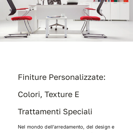
Contract
I Consigli dell’Esperto
Lavora con Noi
Finiture Personalizzate:
Contatti
Colori, Texture E
Trattamenti Speciali
Nel mondo dell’arredamento, del design e