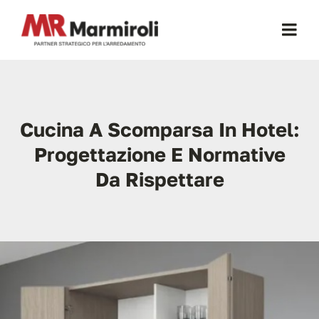
Salta
al
Togg
contenuto
Navi
Home
Cucina A Scomparsa In Hotel:
Chi Siamo
Progettazione E Normative
Certificazioni
Da Rispettare
Mobili Per Cucina
Mobili Per Ufficio
Cucine a Scomparsa