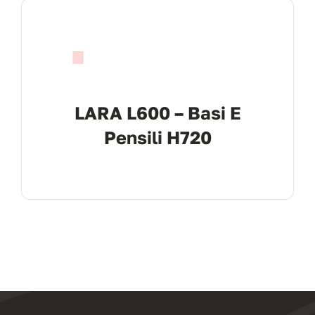
Contract
I Consigli dell’Esperto
LARA L600 – Basi E
Pensili H720
Lavora con Noi
Contatti